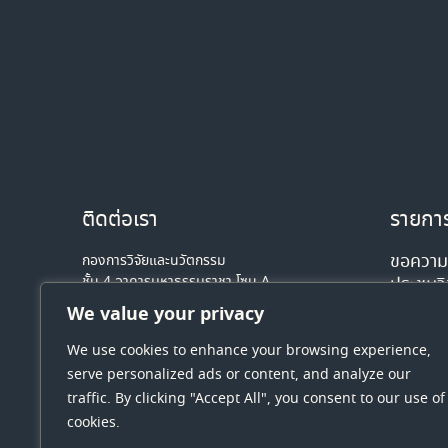
ติดต่อเรา
รายการ
ขอความอ
กองการวิจัยและนวัตกรรม
ชั้น 4 อาคารมหาธรรมราชา โซน A
ประชุมว
มหาวิทยาลัยนเรศวร 99 หมู่ 9 ตำบลท่าโพธิ์
วัฒนธรร
We value your privacy
อำเภอเมืองพิษณุโลก จังหวัดพิษณุโลก
ครั้งที่ 3
รหัสไปรษณีย์ 65000
We use cookies to enhance your browsing experience,
7 สิง
โทรศัพท์ : 0-5596- 8641
serve personalized ads or content, and analyze our
Email: dri-nu@nu.ac.th
traffic. By clicking "Accept All", you consent to our use of
cookies.