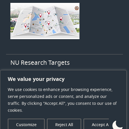
NU Research Targets
1. High value agriculty
We value your privacy
2. High value health & medicines
3. Energy and low carbon society
We use cookies to enhance your browsing experience,
4. Sustainable tourism
serve personalized ads or content, and analyze our
5. Logistics and supply chain
traffic. By clicking "Accept All", you consent to our use of
cookies.
Copyright © All rights reserved.
Customize
Reject All
Accept All