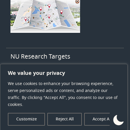
NU Research Targets
1. High value agriculty
We value your privacy
2. High value health & medicines
3. Energy and low carbon society
We use cookies to enhance your browsing experience,
4. Sustainable tourism
serve personalized ads or content, and analyze our
5. Logistics and supply chain
traffic. By clicking "Accept All", you consent to our use of
cookies.
Copyright © All rights reserved.
Customize
Reject All
Accept All
University Hub by
WEN Themes