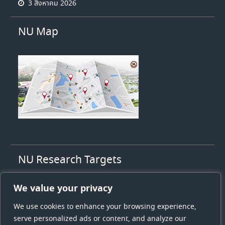
3 สิงหาคม 2026
NU Map
NU Research Targets
1. High value agriculty
We value your privacy
2. High value health & medicines
3. Energy and low carbon society
We use cookies to enhance your browsing experience,
4. Sustainable tourism
serve personalized ads or content, and analyze our
5. Logistics and supply chain