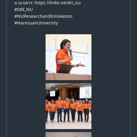
https://linktr.ee/dri_nu
ม.นเรศวร:
#DRI_NU
#NUResearchandInnovation
#NaresuanUniversity