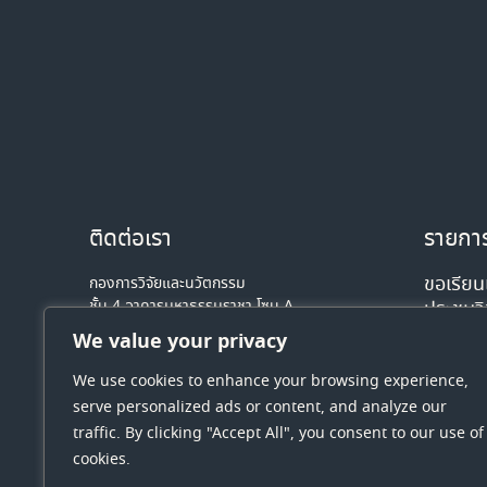
ติดต่อเรา
รายการ
ขอเรียนเ
กองการวิจัยและนวัตกรรม
ชั้น 4 อาคารมหาธรรมราชา โซน A
ประชุม
มหาวิทยาลัยนเรศวร 99 หมู่ 9 ตำบลท่าโพธิ์
Intern
We value your privacy
อำเภอเมืองพิษณุโลก จังหวัดพิษณุโลก
Measur
รหัสไปรษณีย์ 65000
We use cookies to enhance your browsing experience,
Applic
โทรศัพท์ : 0-5596- 8641
serve personalized ads or content, and analyze our
Email: dri-nu@nu.ac.th
6 สิง
traffic. By clicking "Accept All", you consent to our use of
cookies.