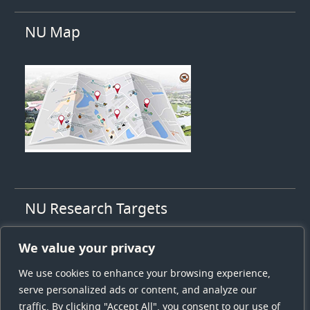
NU Map
NU Research Targets
1. High value agriculty
We value your privacy
2. High value health & medicines
3. Energy and low carbon society
We use cookies to enhance your browsing experience,
4. Sustainable tourism
serve personalized ads or content, and analyze our
5. Logistics and supply chain
traffic. By clicking "Accept All", you consent to our use of