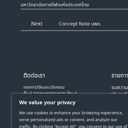
มหาวิทยาลัยการกีฬาแห่งประเทศไทย
Next
Concept Note บพข.
ติดต่อเรา
รายการ
ขอความอ
กองการวิจัยและนวัตกรรม
ชั้น 4 อาคารมหาธรรมราชา โซน A
ประชุมว
มหาวิทยาลัยนเรศวร 99 หมู่ 9 ตำบลท่าโพธิ์
วัฒนธรร
We value your privacy
อำเภอเมืองพิษณุโลก จังหวัดพิษณุโลก
ครั้งที่ 3
รหัสไปรษณีย์ 65000
We use cookies to enhance your browsing experience,
7 สิง
โทรศัพท์ : 0-5596- 8641
serve personalized ads or content, and analyze our
Email: dri-nu@nu.ac.th
traffic. By clicking "Accept All", you consent to our use of