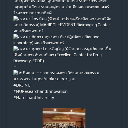
และคู่ความร่วมมือ) ศูนย์พัฒนานวัตกรรมทางการแพทย์
กลุ่มศูนย์นวัตกรรมและคู่ความร่วมมือ คณะแพทยศาสตร์
โรงพยาบาลรามาธิบดี
รศ.ดร.ไกร มีมล (หัวหน้าหน่วยเครื่องมือกลาง งานวิจัย
และนวัตกรรม) MAHIDOL–EVIDENT Bioimaging Center
คณะวิทยาศาสตร์
รศ.ดร.กัลยา เกตุวงศา (ห้องปฏิบัติการ Bionano
laboratory) คณะวิทยาศาสตร์
ผศ.ดร.ศุภฤกษ์ บวรภิญโญ (ผู้อำนวยการศูนย์ความเป็น
เลิศด้านการค้นหาตัวยา (Excellent Center for Drug
Discovery; ECDD)
—
ติดตาม – ข่าวสารกองการวิจัยและนวัตกรรม
https://linktr.ee/dri_nu
ม.นเรศวร:
#DRI_NU
#NUResearchandInnovation
#NaresuanUniversity