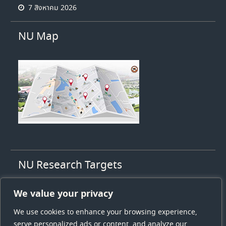
7 สิงหาคม 2026
NU Map
NU Research Targets
1. High value agriculty
We value your privacy
2. High value health & medicines
3. Energy and low carbon society
We use cookies to enhance your browsing experience,
4. Sustainable tourism
serve personalized ads or content, and analyze our