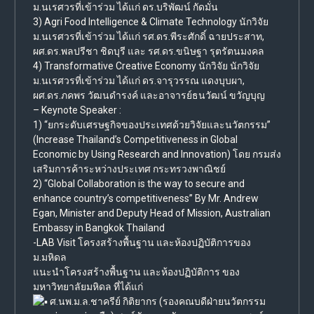
ม.นเรศวรที่เข้าร่วม ได้แก่ ดร.บริพัฒน์ กัดมั่น
3) Agri Food Intelligence & Climate Technology นักวิจัย
ม.นเรศวรที่เข้าร่วม ได้แก่ รศ.ดร.พีระศักดิ์ ฉายประสาท,
ผศ.ดร.พลปรีชา ชิดบุรี และ รศ.ดร.ขนิษฐา รุตรัตนมงคล
4) Transformative Creative Economy นักวิจัย นักวิจัย
ม.นเรศวรที่เข้าร่วม ได้แก่ ดร.จารุวรรณ แดงบุบผา,
ผศ.ดร.ภคพร วัฒนดำรงค์ และอาจารย์ธนวัฒน์ ขวัญบุญ
– Keynote Speaker :
1) “ยกระดับเศรษฐกิจของประเทศด้วยวิจัยและนวัตกรรม”
(Increase Thailand’s Competitiveness in Global
Economic by Using Research and Innovation) โดย กรมส่ง
เสริมการค้าระหว่างประเทศ กระทรวงพาณิชย์
2) “Global Collaboration is the way to secure and
enhance country’s competitiveness” By Mr. Andrew
Egan, Minister and Deputy Head of Mission, Australian
Embassy in Bangkok Thailand
-LAB Visit โครงสร้างพื้นฐาน และห้องปฏิบัติการของ
ม.มหิดล
แนะนำโครงสร้างพื้นฐาน และห้องปฏิบัติการ ของ
มหาวิทยาลัยมหิดล ที่ได้แก่
ศ.นพ.ม.ล.ชาครีย์ กิติยากร (รองคณบดีฝ่ายนวัตกรรม