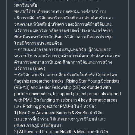
มหาวิทยาลัย
พิธเปิดได้รับเกียรติจาก ศ.ดร.ยศชนัน วงศ์สวัสดิ์ รอง
อธิการบดีฝ่ายวิจัย มหาวิทยาลัยมหิดล กล่าวต้อนรับ และ
รศ.ดร.ม.ล.พินิตพันธุ์ บริพัตร รองอธิการบดีฝ่ายวิจัยและ
นวัตกรรม มหาวิทยาลัยธรรมศาสตร์ ประธานเครือข่าย
พันธมิตรมหาวิทยาลัยเพื่อการวิจัย กล่าวเปิดการประชุม
โดยมีกิจกรรมประกอบด้วย
– การแนะนำกรอบการสนับสนุนทุนวิจัย : ผู้อำนวยการ
หน่วยบริหารและจัดการทุนด้านการพัฒนากำลังคน และทุน
ด้านการพัฒนาสถาบันอุดมศึกษาการวิจัยและการสร้าง
นวัตกรรม (บพค.)
– นักวิจัย จาก 8 ม.แลกเปลี่ยนร่วมกันในหัวข้อ Create two
flagship researcher tracks : Rising Star Young Scientists
(RS-YS) and Senior Fellowship (SF)-co-funded with
partner universities, to support project proposals aligned
with PMU-B’s funding missions in 4 key thematic areas
และ Pitching project for PMU-B ใน 4 หัวข้อ :
1) NextGen Advanced Biotech & SynBio นักวิจัย
ม.นเรศวรที่เข้าร่วม ได้แก่ ศ.ดร.จารุภา วิโยชน์ และ
ผศ.ดร.ภาคภูมิ ทรัพย์สุนทร
2) AI Powered Precision Health & Medicine นักวิจัย