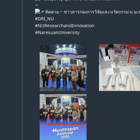
—
ติดตาม – ข่าวสารกองการวิจัยและนวัตกรรม ม.นเ
#DRI_NU
#NUResearchandInnovation
#NaresuanUniversity