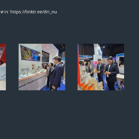
https://linktr.ee/dri_nu
รศวร: