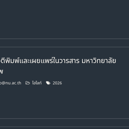
ตีพิมพ์และเผยแพร่ในวารสาร มหาวิทยาลัย
พ
b@nu.ac.th
ไฮไลท์
2026