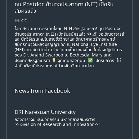
ทุน Postdoc ด้านจอประสาทตา (NEI) เปิดรับ
สมัครแล้ว
215
น
y
โอกาสร่วมทีมวิจัยระดับโลกที่ NIH สหรัฐอเมริกา! ทุน Postdoc
ด้านจอประสาทตา (NEI) เปิดรับสมัครแล้ว
ขอเชิญอาจารย์
ย
และนักวิจัยรุ่นใหม่ในสายชีววิทยาและวิทยาศาสตร์การแพทย์
วิจัย
สมัครทุนวิจัยหลังปริญญาเอก ณ National Eye Institute
คลุม
(NEI) สถาบันวิจัยด้านจักษุวิทยาชั้นนำของโลก ในห้องปฏิบัติการ
cial
ของ Dr. Anand Swaroop ณ Bethesda, Maryland
อนที่
ประเทศสหรัฐอเมริกา
จุดเด่นของทุนนี้:
เปิดรับกว้าง: ไม่
ม
จำเป็นต้องมีประสบการณ์ด้านจักษุวิทยามาก่อน ...
News from Facebook
DRI Naresuan University
กองการวิจัยและนวัตกรรม มหาวิทยาลัยนเรศวร
>>Division of Research and Innovation<<